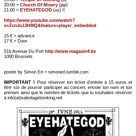
20:00 >
Church Of Misery
(jap)
21:00 >
EYEHATEGOD
(us) !!
https://www.youtube.com/watch?
v=ZcnJu13H9lQ&feature=player_embedded
15 € > advance
17 € > Door
51b Avenue Du Port
http://www.magasin4.be
1000 Brussels
poster by Simon Erl > simonerl.tumblr.com
IMPORTANT
!! Pour réserver ton ticket d'entrée à 15 euros et
être sûr de pouvoir participer au concert, envoie ton nom et ton
prénom ainsi que le nombre de tickets que tu souhaites réserver
à info(at)sabotagebooking.net