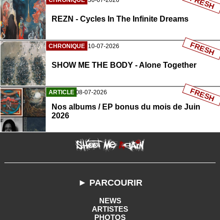
FRESH
CHRONIQUE
30-07-2026
REZN - Cycles In The Infinite Dreams
FRESH
CHRONIQUE
10-07-2026
SHOW ME THE BODY - Alone Together
FRESH
ARTICLE
08-07-2026
Nos albums / EP bonus du mois de Juin
2026
► PARCOURIR
NEWS
ARTISTES
PHOTOS