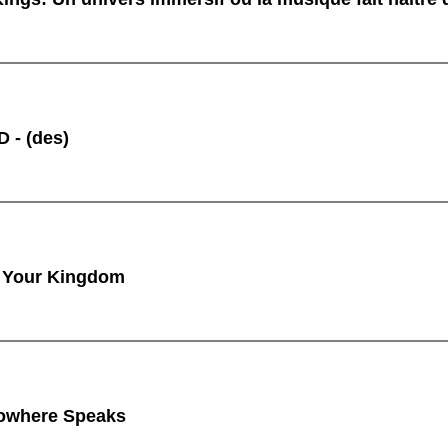
 - (des)
 Your Kingdom
owhere Speaks