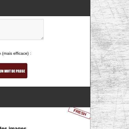
e (mais efficace) :
FRESH
 des images.