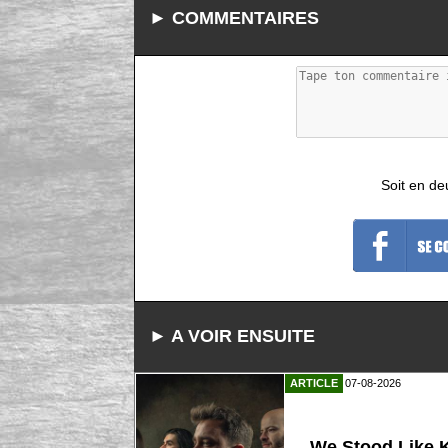
► COMMENTAIRES
Soit en de
► A VOIR ENSUITE
ARTICLE
07-08-2026
We Stood Like K