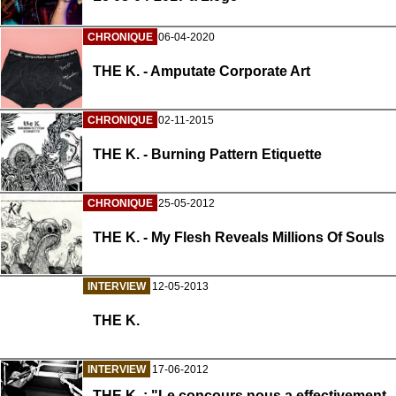
CHRONIQUE
06-04-2020
THE K. - Amputate Corporate Art
CHRONIQUE
02-11-2015
THE K. - Burning Pattern Etiquette
CHRONIQUE
25-05-2012
THE K. - My Flesh Reveals Millions Of Souls
INTERVIEW
12-05-2013
THE K.
INTERVIEW
17-06-2012
THE K. : "Le concours nous a effectivement