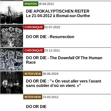
PHOTOS
26-04-2012
DIE APOKALYPTISCHEN REITER
Le 21-04-2012 à Bomal-sur-Ourthe
CHRONIQUE
02-07-2025
DO OR DIE - Resurrection
CHRONIQUE
23-12-2011
DO OR DIE - The Downfall Of The Human
Race
INTERVIEW
06-06-2024
DO OR DIE : "« On veut aller vers l’avant
sans oublier d’où on vient. »"
INTERVIEW
23-03-2012
DO OR DIE