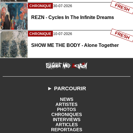
FRESH
CHRONIQUE
30-07-2026
REZN - Cycles In The Infinite Dreams
FRESH
CHRONIQUE
10-07-2026
SHOW ME THE BODY - Alone Together
► PARCOURIR
NEWS
ARTISTES
PHOTOS
CHRONIQUES
INTERVIEWS
ARTICLES
REPORTAGES