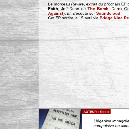
Le morceau
Rewire
, extrait du prochain EP
Faith
, Jeff Dean de
The Bomb
, Derek G
Against
),
III
, s'écoute sur
Soundcloud
.
Cet EP sortira le 15 avril via
Bridge Nine R
AUTEUR : Elodie
Liégeoise immigrée 
compulsive en alim