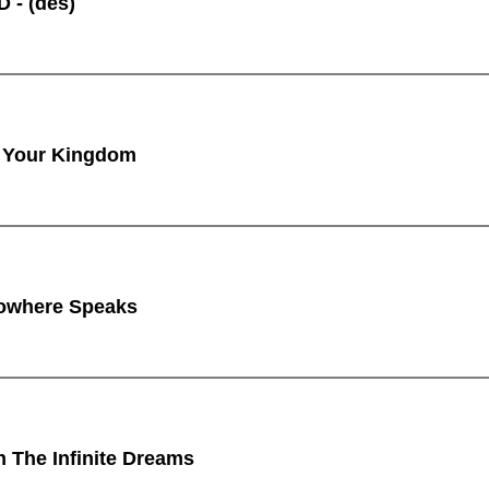
 - (des)
 Your Kingdom
owhere Speaks
n The Infinite Dreams