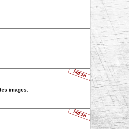
FRESH
 des images.
FRESH