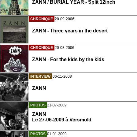
ZANN / BURIAL YEAR - Split 12inch
CHRONIQUE
20-09-2006
ZANN - Three years in the desert
CHRONIQUE
20-03-2006
ZANN - For the kids by the kids
INTERVIEW
06-11-2008
ZANN
PHOTOS
21-07-2009
ZANN
Le 27-06-2009 à Versmold
PHOTOS
01-01-2009