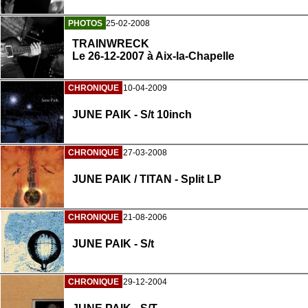
PHOTOS
25-02-2008
TRAINWRECK
Le 26-12-2007 à Aix-la-Chapelle
CHRONIQUE
10-04-2009
JUNE PAIK - S/t 10inch
CHRONIQUE
27-03-2008
JUNE PAIK / TITAN - Split LP
CHRONIQUE
21-08-2006
JUNE PAIK - S/t
CHRONIQUE
29-12-2004