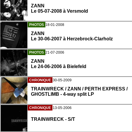
ZANN
Le 05-07-2008 à Versmold
PHOTOS
18-01-2008
ZANN
Le 30-06-2007 à Herzebrock-Clarholz
PHOTOS
21-07-2006
ZANN
Le 24-06-2006 à Bielefeld
CHRONIQUE
30-05-2009
TRAINWRECK / ZANN / PERTH EXPRESS /
GHOSTLIMB - 4-way split LP
CHRONIQUE
13-05-2006
TRAINWRECK - S/T