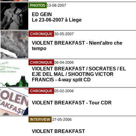
PHOTOS
13-08-2007
ED GEIN
Le 23-06-2007 à Liege
CHRONIQUE
30-05-2007
VIOLENT BREAKFAST - Nient'altro che
tempo
CHRONIQUE
06-04-2006
VIOLENT BREAKFAST / SOCRATES / EL
EJE DEL MAL / SHOOTING VICTOR
FRANCIS - 4-way split CD
CHRONIQUE
05-02-2006
VIOLENT BREAKFAST - Tour CDR
INTERVIEW
27-05-2006
VIOLENT BREAKFAST