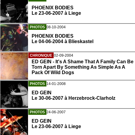
PHOENIX BODIES
Le 23-06-2007 à Liege
PHOTOS
08-10-2004
PHOENIX BODIES
Le 04-06-2004 à Blieskastel
CHRONIQUE
02-09-2004
ED GEIN - It's A Shame That A Family Can Be
Torn Apart By Something As Simple As A
Pack Of Wild Dogs
PHOTOS
14-01-2008
ED GEIN
Le 30-06-2007 à Herzebrock-Clarholz
PHOTOS
24-06-2007
ED GEIN
Le 23-06-2007 à Liege