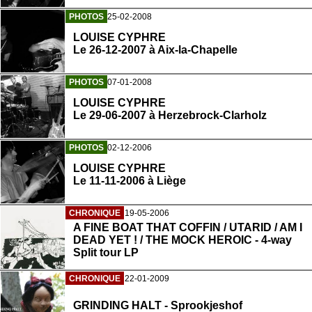
PHOTOS
25-02-2008
LOUISE CYPHRE
Le 26-12-2007 à Aix-la-Chapelle
PHOTOS
07-01-2008
LOUISE CYPHRE
Le 29-06-2007 à Herzebrock-Clarholz
PHOTOS
02-12-2006
LOUISE CYPHRE
Le 11-11-2006 à Liège
CHRONIQUE
19-05-2006
A FINE BOAT THAT COFFIN / UTARID / AM I
DEAD YET ! / THE MOCK HEROIC - 4-way
Split tour LP
CHRONIQUE
22-01-2009
GRINDING HALT - Sprookjeshof