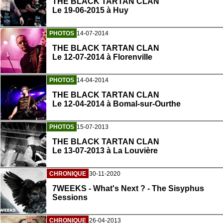
THE BLACK TARTAN CLAN
Le 19-06-2015 à Huy
PHOTOS
14-07-2014
THE BLACK TARTAN CLAN
Le 12-07-2014 à Florenville
PHOTOS
14-04-2014
THE BLACK TARTAN CLAN
Le 12-04-2014 à Bomal-sur-Ourthe
PHOTOS
15-07-2013
THE BLACK TARTAN CLAN
Le 13-07-2013 à La Louvière
CHRONIQUE
30-11-2020
7WEEKS - What's Next ? - The Sisyphus
Sessions
CHRONIQUE
26-04-2013