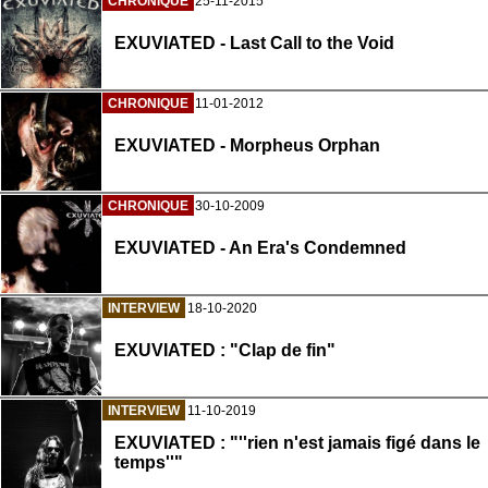
CHRONIQUE
25-11-2015
EXUVIATED - Last Call to the Void
CHRONIQUE
11-01-2012
EXUVIATED - Morpheus Orphan
CHRONIQUE
30-10-2009
EXUVIATED - An Era's Condemned
INTERVIEW
18-10-2020
EXUVIATED : "Clap de fin"
INTERVIEW
11-10-2019
EXUVIATED : "''rien n'est jamais figé dans le
temps''"