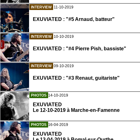
INTERVIEW
11-10-2019
EXUVIATED : "#5 Arnaud, batteur"
INTERVIEW
10-10-2019
EXUVIATED : "#4 Pierre Pish, bassiste"
INTERVIEW
09-10-2019
EXUVIATED : "#3 Renaut, guitariste"
PHOTOS
14-10-2019
EXUVIATED
Le 12-10-2019 à Marche-en-Famenne
PHOTOS
16-04-2019
EXUVIATED
Le 13-04-2019 à Bomal-sur-Ourthe