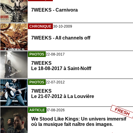
7WEEKS - Carnivora
CHRONIQUE
30-10-2009
7WEEKS - All channels off
PHOTOS
22-08-2017
7WEEKS
Le 18-08-2017 à Saint-Nolff
PHOTOS
22-07-2012
7WEEKS
Le 21-07-2012 à La Louvière
FRESH
ARTICLE
07-08-2026
We Stood Like Kings: Un univers immersif
où la musique fait naître des images.