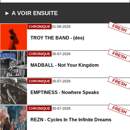
► A VOIR ENSUITE
FRESH
CHRONIQUE
01-08-2026
TROY THE BAND - (des)
FRESH
CHRONIQUE
30-07-2026
MADBALL - Not Your Kingdom
FRESH
CHRONIQUE
30-07-2026
EMPTINESS - Nowhere Speaks
FRESH
CHRONIQUE
30-07-2026
REZN - Cycles In The Infinite Dreams