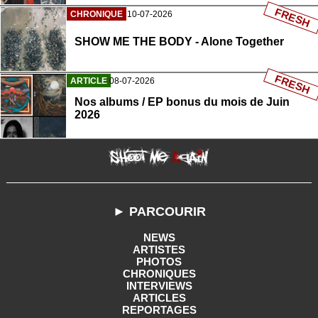
FRESH
CHRONIQUE
10-07-2026
SHOW ME THE BODY - Alone Together
FRESH
ARTICLE
08-07-2026
Nos albums / EP bonus du mois de Juin
2026
► PARCOURIR
NEWS
ARTISTES
PHOTOS
CHRONIQUES
INTERVIEWS
ARTICLES
REPORTAGES