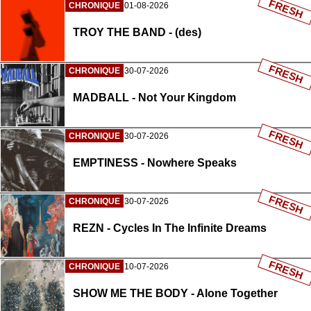
FRESH
CHRONIQUE
01-08-2026
TROY THE BAND - (des)
FRESH
CHRONIQUE
30-07-2026
MADBALL - Not Your Kingdom
FRESH
CHRONIQUE
30-07-2026
EMPTINESS - Nowhere Speaks
FRESH
CHRONIQUE
30-07-2026
REZN - Cycles In The Infinite Dreams
FRESH
CHRONIQUE
10-07-2026
SHOW ME THE BODY - Alone Together