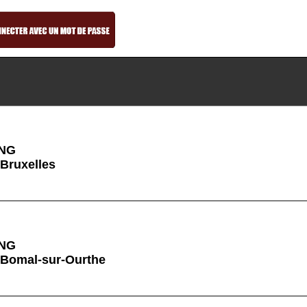
ING
 Bruxelles
ING
 Bomal-sur-Ourthe