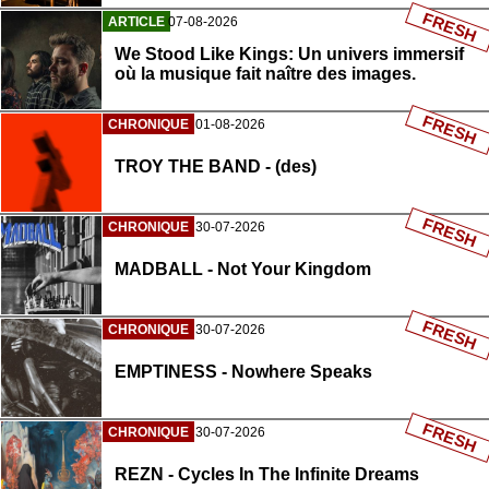
FRESH
ARTICLE
07-08-2026
We Stood Like Kings: Un univers immersif
où la musique fait naître des images.
FRESH
CHRONIQUE
01-08-2026
TROY THE BAND - (des)
FRESH
CHRONIQUE
30-07-2026
MADBALL - Not Your Kingdom
FRESH
CHRONIQUE
30-07-2026
EMPTINESS - Nowhere Speaks
FRESH
CHRONIQUE
30-07-2026
REZN - Cycles In The Infinite Dreams