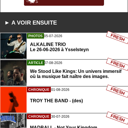
► A VOIR ENSUITE
FRESH
PHOTOS
05-07-2026
ALKALINE TRIO
Le 26-06-2026 à Ysselsteyn
FRESH
ARTICLE
07-08-2026
We Stood Like Kings: Un univers immersif
où la musique fait naître des images.
FRESH
CHRONIQUE
01-08-2026
TROY THE BAND - (des)
FRESH
CHRONIQUE
30-07-2026
MADBALL - Not Your Kingdom