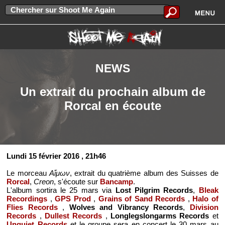
NEWS
Un extrait du prochain album de
Rorcal en écoute
Lundi 15 février 2016
, 21h46
Le morceau
Αἵμων
, extrait du quatrième album des Suisses de
Rorcal
,
Creon
, s'écoute sur
Bancamp
.
L'album sortira le 25 mars via
Lost Pilgrim Records
,
Bleak
Recordings
,
GPS Prod
,
Grains of Sand Records
,
Halo of
Flies Records
,
Wolves and Vibrancy Records
,
Division
Records
,
Dullest Records
,
Longlegslongarms Records
et
Unquiet Records
et le groupe sera en concert le 30 mars au