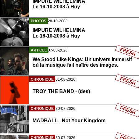
IMPURE WILHELMINA
Le 16-10-2008 à Huy
PHOTOS
28-10-2008
IMPURE WILHELMINA
Le 16-10-2008 à Huy
FRESH
ARTICLE
07-08-2026
We Stood Like Kings: Un univers immersif
où la musique fait naître des images.
FRESH
CHRONIQUE
01-08-2026
TROY THE BAND - (des)
FRESH
CHRONIQUE
30-07-2026
MADBALL - Not Your Kingdom
CHRONIQUE
30-07-2026