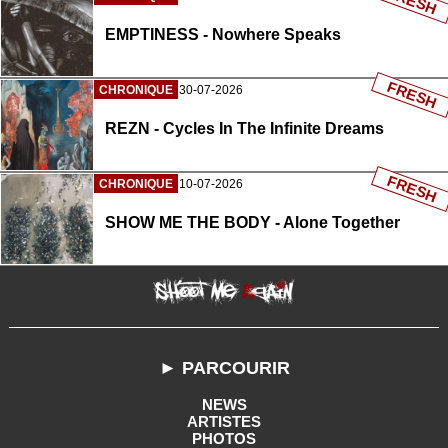
FRESH
EMPTINESS - Nowhere Speaks
FRESH
CHRONIQUE
30-07-2026
REZN - Cycles In The Infinite Dreams
FRESH
CHRONIQUE
10-07-2026
SHOW ME THE BODY - Alone Together
► PARCOURIR
NEWS
ARTISTES
PHOTOS