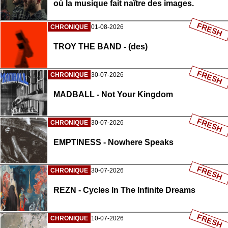
où la musique fait naître des images.
FRESH
CHRONIQUE
01-08-2026
TROY THE BAND - (des)
FRESH
CHRONIQUE
30-07-2026
MADBALL - Not Your Kingdom
FRESH
CHRONIQUE
30-07-2026
EMPTINESS - Nowhere Speaks
FRESH
CHRONIQUE
30-07-2026
REZN - Cycles In The Infinite Dreams
FRESH
CHRONIQUE
10-07-2026