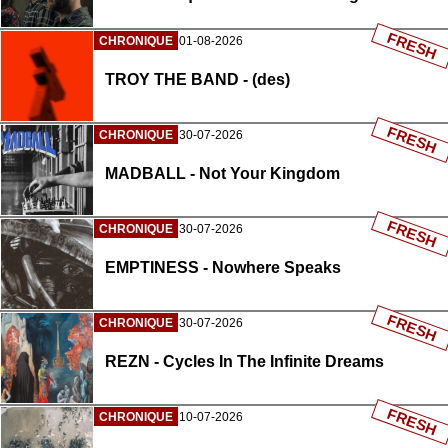
FRESH
CHRONIQUE
01-08-2026
TROY THE BAND - (des)
FRESH
CHRONIQUE
30-07-2026
MADBALL - Not Your Kingdom
FRESH
CHRONIQUE
30-07-2026
EMPTINESS - Nowhere Speaks
FRESH
CHRONIQUE
30-07-2026
REZN - Cycles In The Infinite Dreams
FRESH
CHRONIQUE
10-07-2026