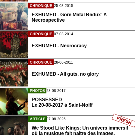
CHRONIQUE
25-03-2015
EXHUMED - Gore Metal Redux: A
Necrospective
CHRONIQUE
07-03-2014
EXHUMED - Necrocracy
CHRONIQUE
28-06-2011
EXHUMED - All guts, no glory
PHOTOS
23-08-2017
POSSESSED
Le 20-08-2017 à Saint-Nolff
FRESH
ARTICLE
07-08-2026
We Stood Like Kings: Un univers immersif
où la musique fait naître des images.