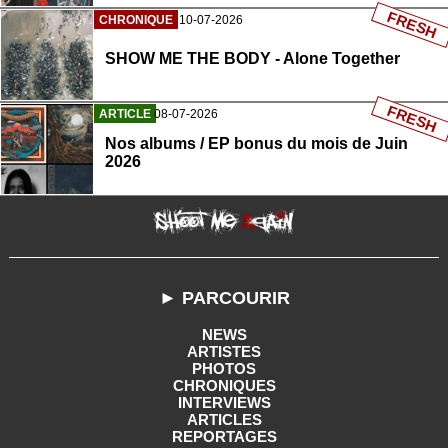
FRESH
CHRONIQUE
10-07-2026
SHOW ME THE BODY - Alone Together
FRESH
ARTICLE
08-07-2026
Nos albums / EP bonus du mois de Juin
2026
► PARCOURIR
NEWS
ARTISTES
PHOTOS
CHRONIQUES
INTERVIEWS
ARTICLES
REPORTAGES