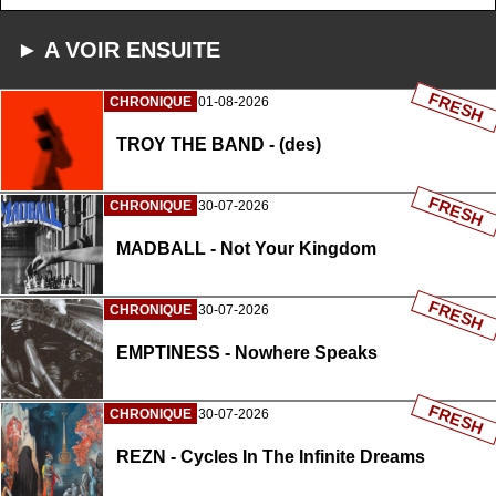
► A VOIR ENSUITE
FRESH
CHRONIQUE
01-08-2026
TROY THE BAND - (des)
FRESH
CHRONIQUE
30-07-2026
MADBALL - Not Your Kingdom
FRESH
CHRONIQUE
30-07-2026
EMPTINESS - Nowhere Speaks
FRESH
CHRONIQUE
30-07-2026
REZN - Cycles In The Infinite Dreams