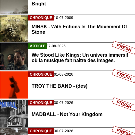
Bright
CHRONIQUE
10-07-2009
MINSK - With Echoes In The Movement Of
Stone
FRESH
ARTICLE
07-08-2026
We Stood Like Kings: Un univers immersif
où la musique fait naître des images.
FRESH
CHRONIQUE
01-08-2026
TROY THE BAND - (des)
FRESH
CHRONIQUE
30-07-2026
MADBALL - Not Your Kingdom
FRESH
CHRONIQUE
30-07-2026