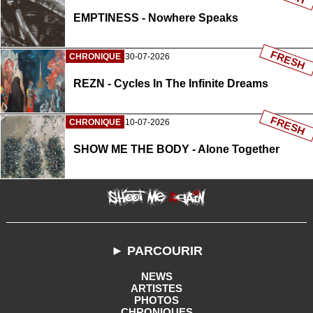
EMPTINESS - Nowhere Speaks
FRESH
CHRONIQUE
30-07-2026
REZN - Cycles In The Infinite Dreams
FRESH
CHRONIQUE
10-07-2026
SHOW ME THE BODY - Alone Together
► PARCOURIR
NEWS
ARTISTES
PHOTOS
CHRONIQUES