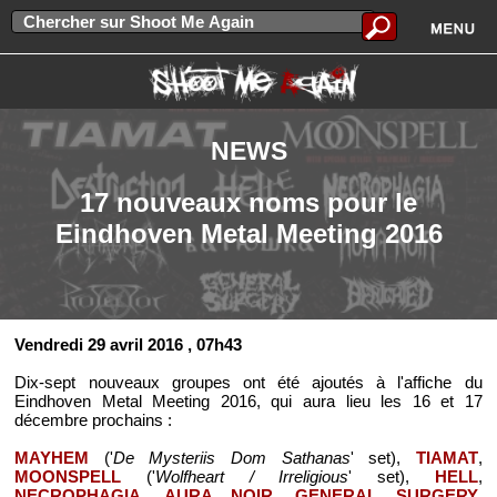
NEWS
17 nouveaux noms pour le
Eindhoven Metal Meeting 2016
Vendredi 29 avril 2016
, 07h43
Dix-sept nouveaux groupes ont été ajoutés à l'affiche du
Eindhoven Metal Meeting 2016, qui aura lieu les 16 et 17
décembre prochains :
MAYHEM
('
De Mysteriis Dom Sathanas
' set),
TIAMAT
,
MOONSPELL
('
Wolfheart / Irreligious
' set),
HELL
,
NECROPHAGIA
,
AURA NOIR
,
GENERAL SURGERY
,