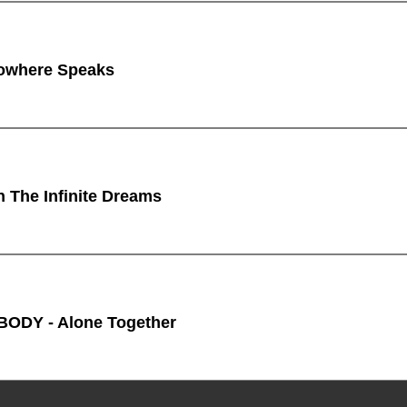
owhere Speaks
n The Infinite Dreams
ODY - Alone Together