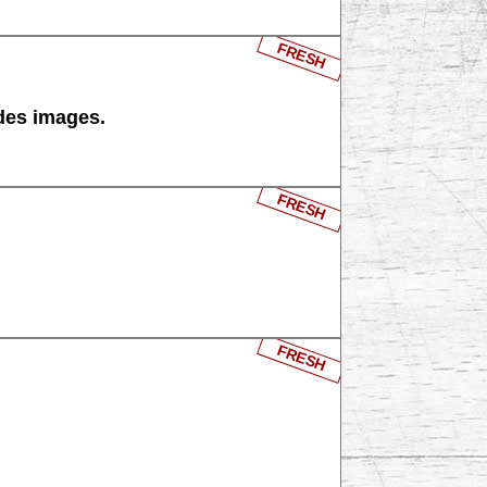
FRESH
 des images.
FRESH
FRESH