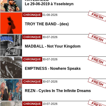
Le 29-06-2019 à Ysselsteyn
FRESH
CHRONIQUE
01-08-2026
TROY THE BAND - (des)
FRESH
CHRONIQUE
30-07-2026
MADBALL - Not Your Kingdom
FRESH
CHRONIQUE
30-07-2026
EMPTINESS - Nowhere Speaks
FRESH
CHRONIQUE
30-07-2026
REZN - Cycles In The Infinite Dreams
FRESH
CHRONIQUE
10-07-2026