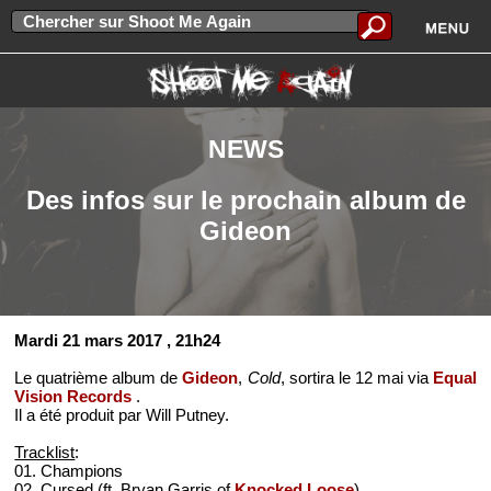
NEWS
Des infos sur le prochain album de
Gideon
Mardi 21 mars 2017
, 21h24
Le quatrième album de
Gideon
,
Cold
, sortira le 12 mai via
Equal
Vision Records
.
Il a été produit par Will Putney.
Tracklist
:
01. Champions
02. Cursed (ft. Bryan Garris of
Knocked Loose
)