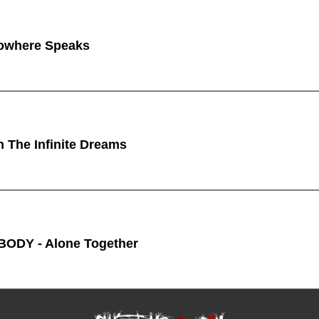
owhere Speaks
n The Infinite Dreams
ODY - Alone Together