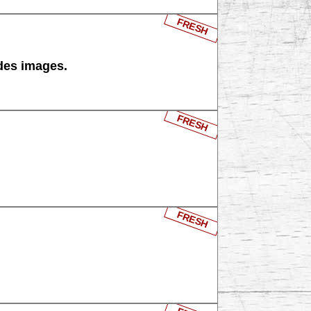
FRESH
 des images.
FRESH
FRESH