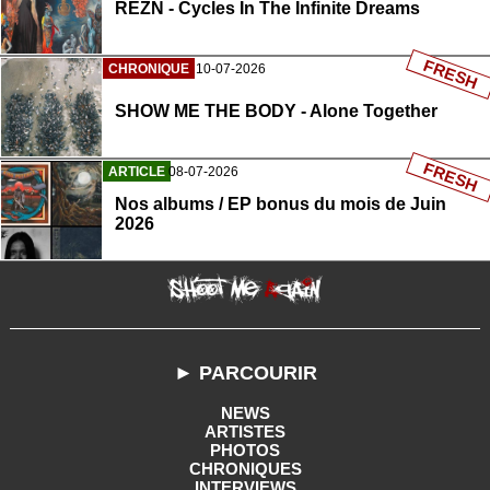
REZN - Cycles In The Infinite Dreams
FRESH
CHRONIQUE
10-07-2026
SHOW ME THE BODY - Alone Together
FRESH
ARTICLE
08-07-2026
Nos albums / EP bonus du mois de Juin
2026
► PARCOURIR
NEWS
ARTISTES
PHOTOS
CHRONIQUES
INTERVIEWS