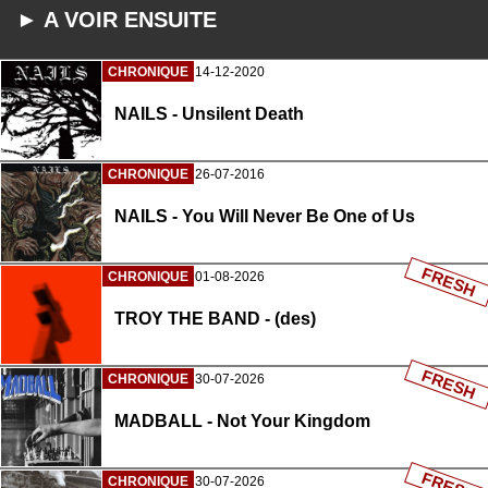
► A VOIR ENSUITE
CHRONIQUE
14-12-2020
NAILS - Unsilent Death
CHRONIQUE
26-07-2016
NAILS - You Will Never Be One of Us
FRESH
CHRONIQUE
01-08-2026
TROY THE BAND - (des)
FRESH
CHRONIQUE
30-07-2026
MADBALL - Not Your Kingdom
FRESH
CHRONIQUE
30-07-2026