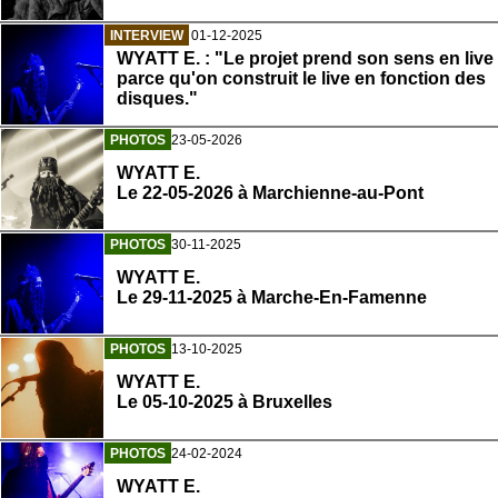
INTERVIEW
01-12-2025
WYATT E. : "Le projet prend son sens en live
parce qu'on construit le live en fonction des
disques."
PHOTOS
23-05-2026
WYATT E.
Le 22-05-2026 à Marchienne-au-Pont
PHOTOS
30-11-2025
WYATT E.
Le 29-11-2025 à Marche-En-Famenne
PHOTOS
13-10-2025
WYATT E.
Le 05-10-2025 à Bruxelles
PHOTOS
24-02-2024
WYATT E.