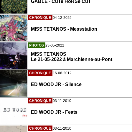
GABLÉ - CuTe HoRSe CuT
CHRONIQUE
04-12-2025
MISS TETANOS - Messstation
PHOTOS
23-05-2022
MISS TETANOS
Le 21-05-2022 à Marchienne-au-Pont
CHRONIQUE
16-06-2012
ED WOOD JR - Silence
CHRONIQUE
03-11-2010
ED WOOD JR - Feats
CHRONIQUE
03-11-2010