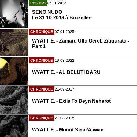
PHOTOS
05-11-2018
SENO NUDO
Le 31-10-2018 à Bruxelles
CHRONIQUE
07-01-2025
WYATT E. - Zamaru Ultu Qereb Ziqquratu -
Part 1
CHRONIQUE
16-03-2022
WYATT E. - AL BELUTI DARU
CHRONIQUE
21-09-2017
WYATT E. - Exile To Beyn Neharot
CHRONIQUE
21-08-2015
WYATT E. - Mount Sinai/Aswan