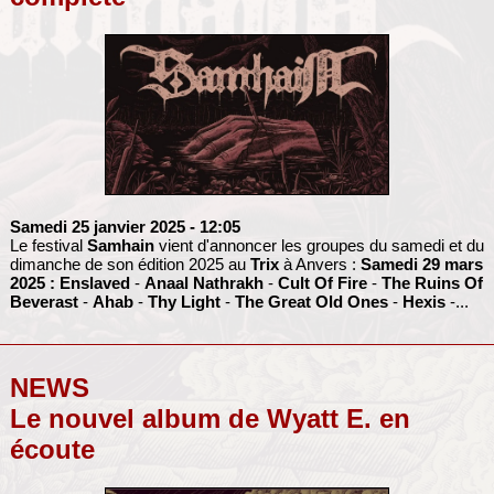
Samedi 25 janvier 2025
- 12:05
Le festival
Samhain
vient d'annoncer les groupes du samedi et du
dimanche de son édition 2025 au
Trix
à Anvers :
Samedi 29 mars
2025 :
Enslaved
-
Anaal Nathrakh
-
Cult Of Fire
-
The Ruins Of
Beverast
-
Ahab
-
Thy Light
-
The Great Old Ones
-
Hexis
-...
NEWS
Le nouvel album de Wyatt E. en
écoute