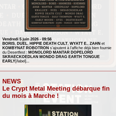
Vendredi 5 juin 2026
- 09:56
BORIS
,
DUEL
,
HIPPIE DEATH CULT
,
WYATT E.
,
ZAHN
et
KOMBYNAT ROBOTRON
s'ajoutent à l'affiche déjà bien fournie
du Desertfest :
MONOLORD
MANTAR
DOPELORD
SKRAECKOEDLAN
MONDO DRAG
EARTH TONGUE
EARLY
[/label]...
NEWS
Le Crypt Metal Meeting débarque fin
du mois à Marche !