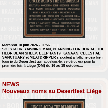
Mercredi 10 juin 2026
- 11:56
SOLSTAFIR
,
YAWNING MAN
,
PLANNING FOR BURIAL
,
THE
HEBRIDEAN SHEEP
,
ELEPHANT9
,
KANAAN
,
CELESTIAL
SANCTUARY
et
MEATDRIPPER
s'ajoutent à l'affiche déjà bien
fournie du
Desertfest
qui rappelons-le, se déroulera pour la
première fois à
Liège (OM) du 16 au 18 octobre
....
NEWS
Nouveaux noms au Desertfest Liège