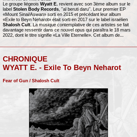
Le groupe liégeois
Wyatt E.
revient avec son 3ème album sur le
label
Stolen Body Records
, ''al beruti daru''. Leur premier EP
«Mount Sinai/Aswan» sorti en 2015 et précédant leur album
«Exile to Beyn Neharot» était sorti en 2017 sur le label israélien
Shalosh Cult
. La musique contemplative de ces artistes se fait
davantage ressentir dans ce nouvel opus qui paraîtra le 18 mars
2022, dont le titre signifie «La Ville Eternelle». Cet album de...
CHRONIQUE
WYATT E. - Exile To Beyn Neharot
Fear of Gun / Shalosh Cult