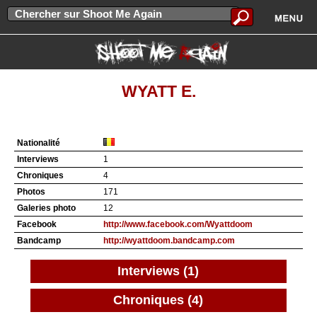
WYATT E.
Nationalité
Interviews
1
Chroniques
4
Photos
171
Galeries photo
12
Facebook
http://www.facebook.com/Wyattdoom
Bandcamp
http://wyattdoom.bandcamp.com
Interviews (1)
Chroniques (4)