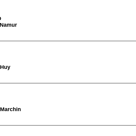
D
à Namur
 Huy
 Marchin