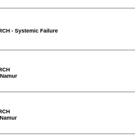
H - Systemic Failure
RCH
à Namur
RCH
à Namur