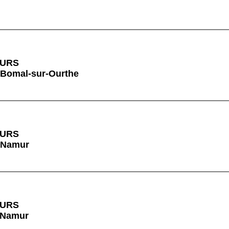
OURS
 Bomal-sur-Ourthe
OURS
à Namur
OURS
à Namur