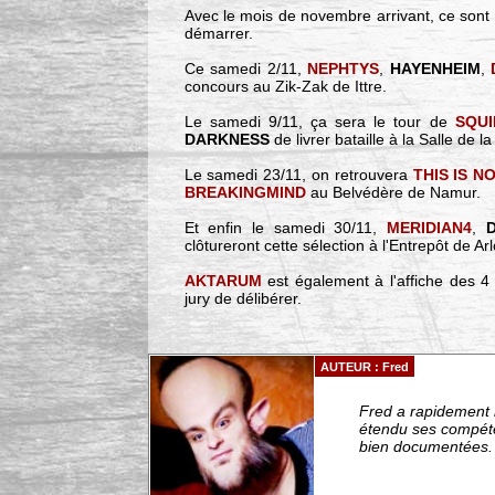
Avec le mois de novembre arrivant, ce sont 
démarrer.
Ce samedi 2/11,
NEPHTYS
,
HAYENHEIM
,
concours au Zik-Zak de Ittre.
Le samedi 9/11, ça sera le tour de
SQU
DARKNESS
de livrer bataille à la Salle de 
Le samedi 23/11, on retrouvera
THIS IS N
BREAKINGMIND
au Belvédère de Namur.
Et enfin le samedi 30/11,
MERIDIAN4
,
clôtureront cette sélection à l'Entrepôt de Arl
AKTARUM
est également à l'affiche des 
jury de délibérer.
AUTEUR : Fred
Fred a rapidement r
étendu ses compéten
bien documentées. -