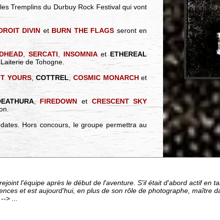
les Tremplins du Durbuy Rock Festival qui vont
DROIT DIVIN
et
BURN THE FLAGS
seront en
IDHEAD
,
SERCATI
,
INSOMNIA
et
ETHEREAL
la Laiterie de Tohogne.
OT YOURS
,
COTTREL
,
COSMIC MONARCH
et
DEATHURA
,
FIREDOWN
et
CRESCENT SKY
on.
4 dates. Hors concours, le groupe permettra au
ejoint l'équipe après le début de l'aventure. S'il était d'abord actif en 
ces et est aujourd'hui, en plus de son rôle de photographe, maître da
-> ...