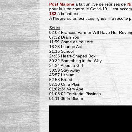
Post Malone
a fait un live de reprises de
Ni
pour la lutte contre le Covid-19. Il est a
182
à la batterie.
À l'heure où on écrit ces lignes, il a récolté p
Setlist
:
02:02 Frances Farmer Will Have Her Reveng
07:32 Drain You
11:59 Come as You Are
16:23 Lounge Act
21:15 School
24:35 Heart-Shaped Box
30:32 Something in the Way
34:34 About a Girl
38:59 Stay Away
45:57 Lithium
52:58 Breed
57:30 On a Plain
01:02:34 Very Ape
01:05:02 Territorial Pissings
01:11:36 In Bloom