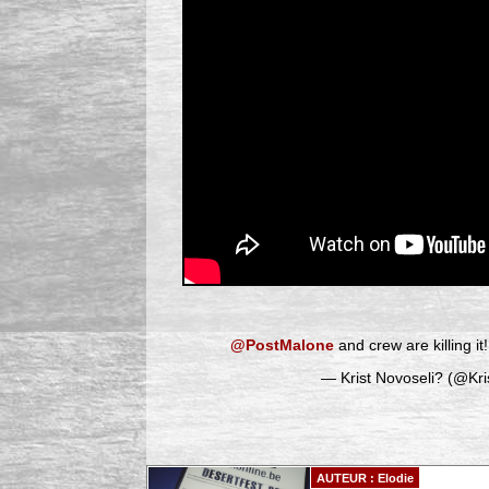
@PostMalone
and crew are killing it!!!!
— Krist Novoseli? (@Kri
AUTEUR : Elodie