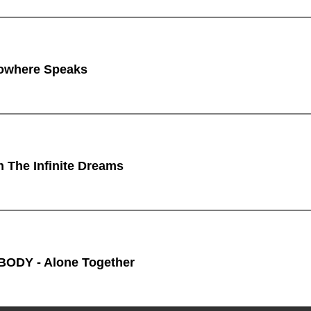
owhere Speaks
n The Infinite Dreams
ODY - Alone Together