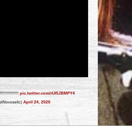
!!!!!!!!!!!!!
pic.twitter.com/rUI5JBMPY4
stNovoselic)
April 24, 2020