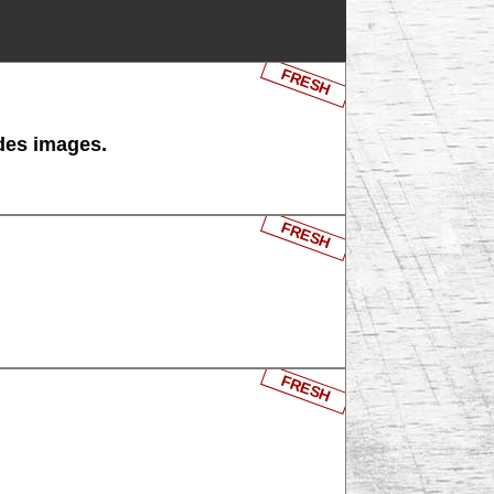
FRESH
 des images.
FRESH
FRESH