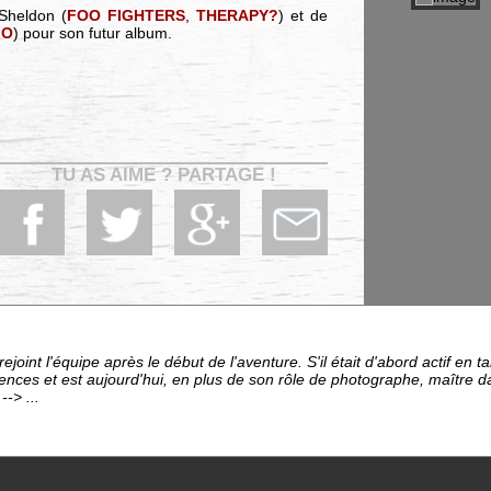
Sheldon (
FOO FIGHTERS
,
THERAPY?
) et de
IO
) pour son futur album.
TU AS AIME ? PARTAGE !
ejoint l'équipe après le début de l'aventure. S'il était d'abord actif en 
ces et est aujourd'hui, en plus de son rôle de photographe, maître da
-> ...