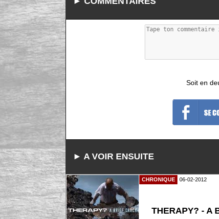
► COMMENTAIRES
Soit en de
► A VOIR ENSUITE
CHRONIQUE
06-02-2012
THERAPY? - A Br