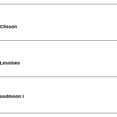
 Clisson
 Lessines
oodmoon I