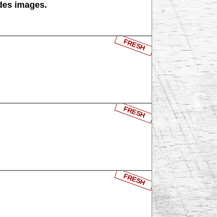
 des images.
FRESH
FRESH
FRESH