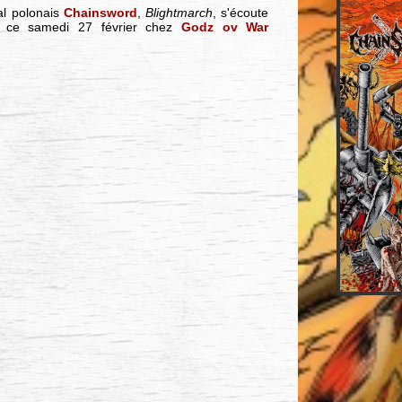
al polonais
Chainsword
,
Blightmarch
, s'écoute
ie ce samedi 27 février chez
Godz ov War