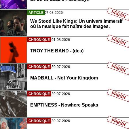
FRESH
ARTICLE
07-08-2026
We Stood Like Kings: Un univers immersif
où la musique fait naître des images.
FRESH
CHRONIQUE
01-08-2026
TROY THE BAND - (des)
FRESH
CHRONIQUE
30-07-2026
MADBALL - Not Your Kingdom
FRESH
CHRONIQUE
30-07-2026
EMPTINESS - Nowhere Speaks
FRESH
CHRONIQUE
30-07-2026