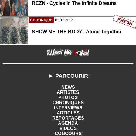
REZN - Cycles In The Infinite Dreams
FRESH
CHRONIQUE
10-07-2026
SHOW ME THE BODY - Alone Together
► PARCOURIR
NEWS
ARTISTES
PHOTOS
CHRONIQUES
INTERVIEWS
ARTICLES
REPORTAGES
AGENDA
VIDEOS
CONCOURS