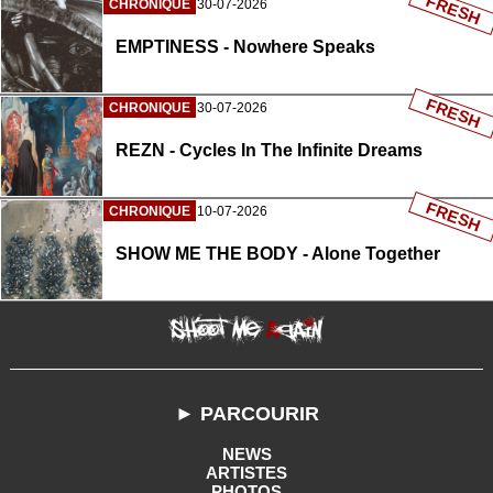
FRESH
CHRONIQUE
30-07-2026
EMPTINESS - Nowhere Speaks
FRESH
CHRONIQUE
30-07-2026
REZN - Cycles In The Infinite Dreams
FRESH
CHRONIQUE
10-07-2026
SHOW ME THE BODY - Alone Together
► PARCOURIR
NEWS
ARTISTES
PHOTOS