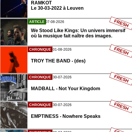
RAMKOT
Le 30-03-2022 à Leuven
FRESH
ARTICLE
07-08-2026
We Stood Like Kings: Un univers immersif
où la musique fait naître des images.
FRESH
CHRONIQUE
01-08-2026
TROY THE BAND - (des)
FRESH
CHRONIQUE
30-07-2026
MADBALL - Not Your Kingdom
FRESH
CHRONIQUE
30-07-2026
EMPTINESS - Nowhere Speaks