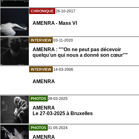
CHRONIQUE
26-10-2017
AMENRA - Mass VI
INTERVIEW
03-11-2020
AMENRA : "''On ne peut pas décevoir
quelqu’un qui nous a donné son cœur''"
INTERVIEW
14-03-2006
AMENRA
PHOTOS
28-03-2025
AMENRA
Le 27-03-2025 à Bruxelles
PHOTOS
31-05-2024
AMENRA