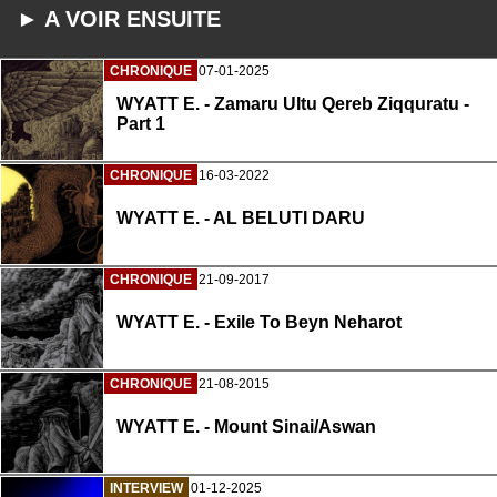
► A VOIR ENSUITE
CHRONIQUE
07-01-2025
WYATT E. - Zamaru Ultu Qereb Ziqquratu -
Part 1
CHRONIQUE
16-03-2022
WYATT E. - AL BELUTI DARU
CHRONIQUE
21-09-2017
WYATT E. - Exile To Beyn Neharot
CHRONIQUE
21-08-2015
WYATT E. - Mount Sinai/Aswan
INTERVIEW
01-12-2025