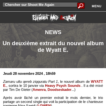
NEWS
Un deuxième extrait du nouvel album
de Wyatt E.
Jeudi 28 novembre 2024
, 18h59
Zamaru ultu qereb ziqquratu Part 1
, le nouvel album de
WYATT
E.
, sortira le 10 janvier via
Heavy Psych Sounds
. Il a été mixé
par Tim De Gieter (
Amenra
,
Doodseskader
...)
Après avoir lâché un premier extrait le mois dernier, le trio
partage un second single qui voit la participation de le chanteuse
iranienne Nina Saeidi (
LOWEN
).