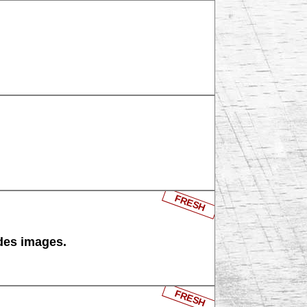
FRESH
 des images.
FRESH