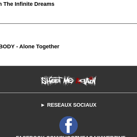
n The Infinite Dreams
ODY - Alone Together
► RESEAUX SOCIAUX