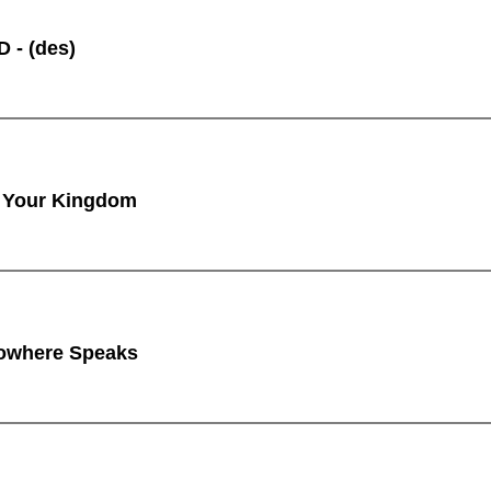
 - (des)
 Your Kingdom
owhere Speaks