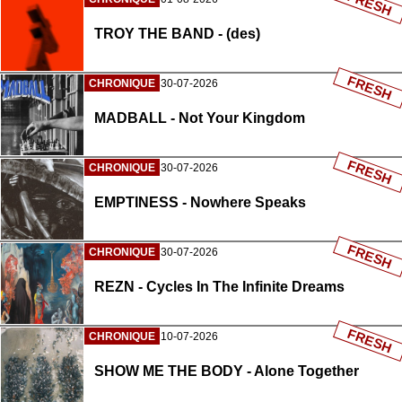
FRESH
TROY THE BAND - (des)
FRESH
CHRONIQUE
30-07-2026
MADBALL - Not Your Kingdom
FRESH
CHRONIQUE
30-07-2026
EMPTINESS - Nowhere Speaks
FRESH
CHRONIQUE
30-07-2026
REZN - Cycles In The Infinite Dreams
FRESH
CHRONIQUE
10-07-2026
SHOW ME THE BODY - Alone Together