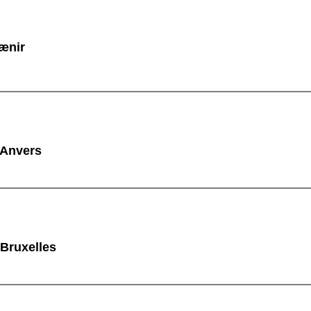
ænir
 Anvers
 Bruxelles