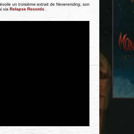
voile un troisième extrait de
Neverending
, son
i via
Relapse Records
.