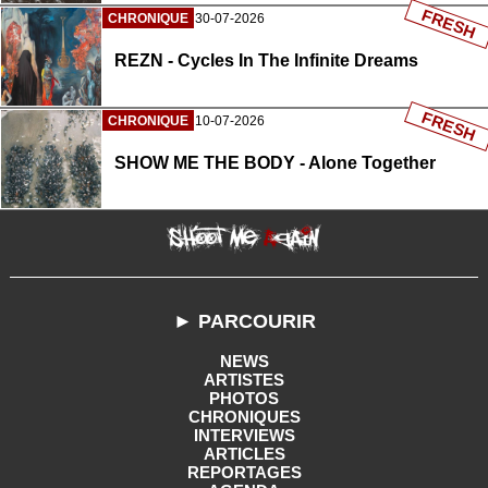
FRESH
CHRONIQUE
30-07-2026
REZN - Cycles In The Infinite Dreams
FRESH
CHRONIQUE
10-07-2026
SHOW ME THE BODY - Alone Together
► PARCOURIR
NEWS
ARTISTES
PHOTOS
CHRONIQUES
INTERVIEWS
ARTICLES
REPORTAGES