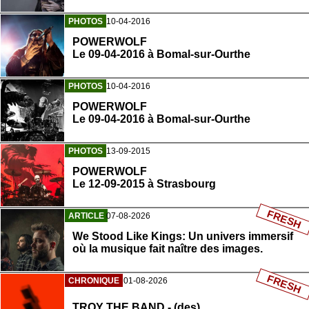
PHOTOS
10-04-2016
POWERWOLF
Le 09-04-2016 à Bomal-sur-Ourthe
PHOTOS
10-04-2016
POWERWOLF
Le 09-04-2016 à Bomal-sur-Ourthe
PHOTOS
13-09-2015
POWERWOLF
Le 12-09-2015 à Strasbourg
FRESH
ARTICLE
07-08-2026
We Stood Like Kings: Un univers immersif
où la musique fait naître des images.
FRESH
CHRONIQUE
01-08-2026
TROY THE BAND - (des)