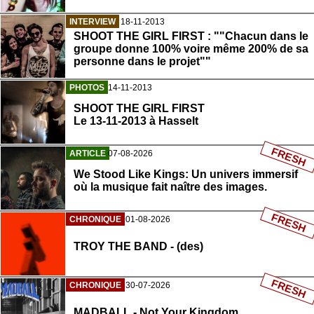
INTERVIEW
18-11-2013
SHOOT THE GIRL FIRST : ""Chacun dans le
groupe donne 100% voire même 200% de sa
personne dans le projet""
PHOTOS
14-11-2013
SHOOT THE GIRL FIRST
Le 13-11-2013 à Hasselt
FRESH
ARTICLE
07-08-2026
We Stood Like Kings: Un univers immersif
où la musique fait naître des images.
FRESH
CHRONIQUE
01-08-2026
TROY THE BAND - (des)
FRESH
CHRONIQUE
30-07-2026
MADBALL - Not Your Kingdom