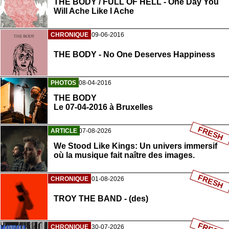
THE BODY / FULL OF HELL - One Day You
Will Ache Like I Ache
CHRONIQUE
09-06-2016
THE BODY - No One Deserves Happiness
PHOTOS
08-04-2016
THE BODY
Le 07-04-2016 à Bruxelles
FRESH
ARTICLE
07-08-2026
We Stood Like Kings: Un univers immersif
où la musique fait naître des images.
FRESH
CHRONIQUE
01-08-2026
TROY THE BAND - (des)
CHRONIQUE
30-07-2026