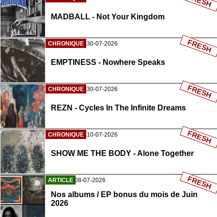
FRESH
MADBALL - Not Your Kingdom
FRESH
CHRONIQUE
30-07-2026
EMPTINESS - Nowhere Speaks
FRESH
CHRONIQUE
30-07-2026
REZN - Cycles In The Infinite Dreams
FRESH
CHRONIQUE
10-07-2026
SHOW ME THE BODY - Alone Together
FRESH
ARTICLE
08-07-2026
Nos albums / EP bonus du mois de Juin
2026