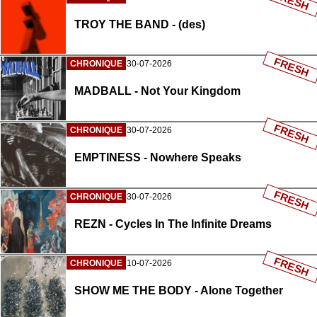
FRESH
TROY THE BAND - (des)
FRESH
CHRONIQUE
30-07-2026
MADBALL - Not Your Kingdom
FRESH
CHRONIQUE
30-07-2026
EMPTINESS - Nowhere Speaks
FRESH
CHRONIQUE
30-07-2026
REZN - Cycles In The Infinite Dreams
FRESH
CHRONIQUE
10-07-2026
SHOW ME THE BODY - Alone Together