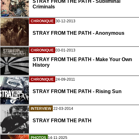
STRAY FROM THE PATH - Subliminal
Criminals
CHRONIQUE
30-12-2013
STRAY FROM THE PATH - Anonymous
CHRONIQUE
03-01-2013
STRAY FROM THE PATH - Make Your Own
History
CHRONIQUE
24-09-2011
STRAY FROM THE PATH - Rising Sun
INTERVIEW
22-03-2014
STRAY FROM THE PATH
PHOTOS
14-11-2025