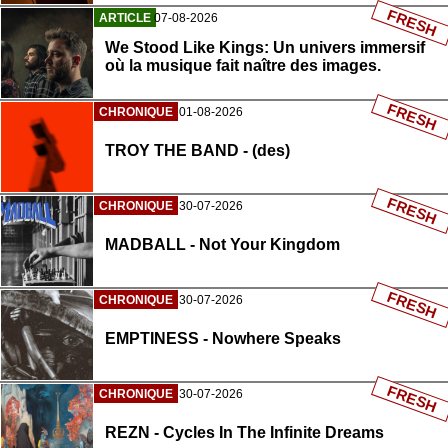
FRESH
ARTICLE
07-08-2026
We Stood Like Kings: Un univers immersif
où la musique fait naître des images.
FRESH
CHRONIQUE
01-08-2026
TROY THE BAND - (des)
FRESH
CHRONIQUE
30-07-2026
MADBALL - Not Your Kingdom
FRESH
CHRONIQUE
30-07-2026
EMPTINESS - Nowhere Speaks
FRESH
CHRONIQUE
30-07-2026
REZN - Cycles In The Infinite Dreams