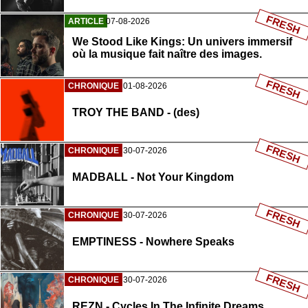
FRESH
ARTICLE
07-08-2026
We Stood Like Kings: Un univers immersif
où la musique fait naître des images.
FRESH
CHRONIQUE
01-08-2026
TROY THE BAND - (des)
FRESH
CHRONIQUE
30-07-2026
MADBALL - Not Your Kingdom
FRESH
CHRONIQUE
30-07-2026
EMPTINESS - Nowhere Speaks
FRESH
CHRONIQUE
30-07-2026
REZN - Cycles In The Infinite Dreams