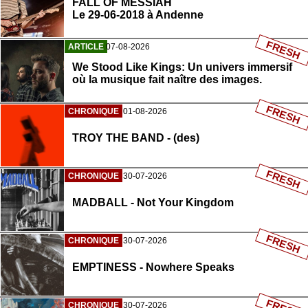
FALL OF MESSIAH
Le 29-06-2018 à Andenne
FRESH
ARTICLE
07-08-2026
We Stood Like Kings: Un univers immersif
où la musique fait naître des images.
FRESH
CHRONIQUE
01-08-2026
TROY THE BAND - (des)
FRESH
CHRONIQUE
30-07-2026
MADBALL - Not Your Kingdom
FRESH
CHRONIQUE
30-07-2026
EMPTINESS - Nowhere Speaks
CHRONIQUE
30-07-2026