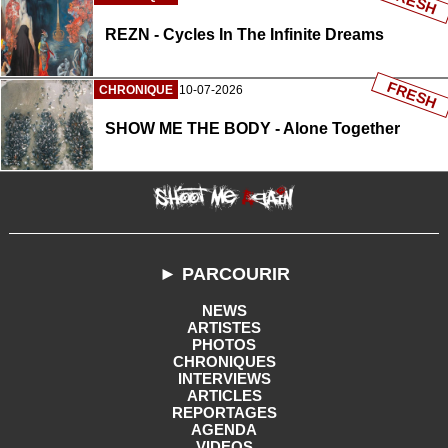
FRESH
REZN - Cycles In The Infinite Dreams
FRESH
CHRONIQUE
10-07-2026
SHOW ME THE BODY - Alone Together
► PARCOURIR
NEWS
ARTISTES
PHOTOS
CHRONIQUES
INTERVIEWS
ARTICLES
REPORTAGES
AGENDA
VIDEOS