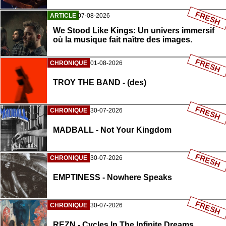
FRESH
ARTICLE
07-08-2026
We Stood Like Kings: Un univers immersif
où la musique fait naître des images.
FRESH
CHRONIQUE
01-08-2026
TROY THE BAND - (des)
FRESH
CHRONIQUE
30-07-2026
MADBALL - Not Your Kingdom
FRESH
CHRONIQUE
30-07-2026
EMPTINESS - Nowhere Speaks
FRESH
CHRONIQUE
30-07-2026
REZN - Cycles In The Infinite Dreams