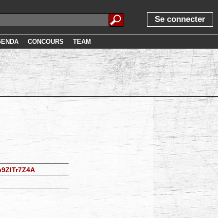
Se connecter
GENDA
CONCOURS
TEAM
p9ZlTr7Z4A