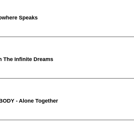
owhere Speaks
n The Infinite Dreams
ODY - Alone Together