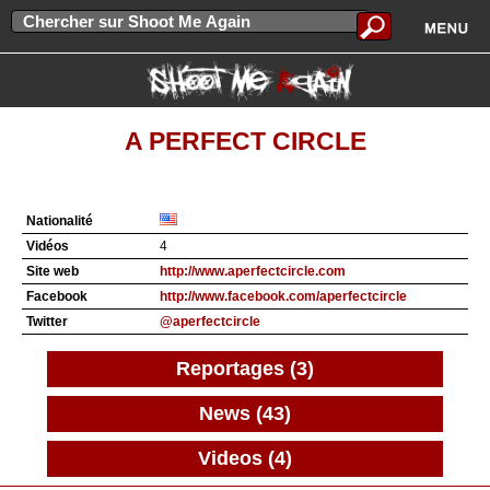
A PERFECT CIRCLE
Nationalité
Vidéos
4
Site web
http://www.aperfectcircle.com
Facebook
http://www.facebook.com/aperfectcircle
Twitter
@aperfectcircle
Reportages (3)
News (43)
Videos (4)