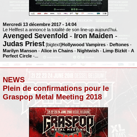
Mercredi 13 décembre 2017
- 14:04
Le Hellfest a annoncé la totalité de son line-up aujourd'hui.
Avenged Sevenfold
-
Iron Maiden
-
Judas Priest
[bigtext]
Hollywood Vampires
-
Deftones
-
Marilyn Manson
-
Alice in Chains
-
Nightwish
-
Limp Bizkit
-
A
Perfect Circle
-...
NEWS
Plein de confirmations pour le
Graspop Metal Meeting 2018