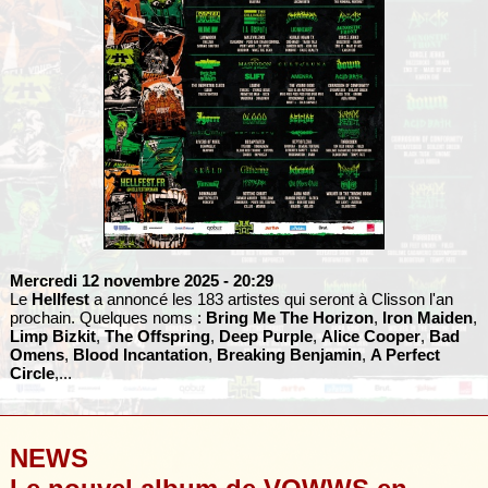
Mercredi 12 novembre 2025
- 20:29
Le
Hellfest
a annoncé les 183 artistes qui seront à Clisson l'an
prochain. Quelques noms :
Bring Me The Horizon
,
Iron Maiden
,
Limp Bizkit
,
The Offspring
,
Deep Purple
,
Alice Cooper
,
Bad
Omens
,
Blood Incantation
,
Breaking Benjamin
,
A Perfect
Circle
,...
NEWS