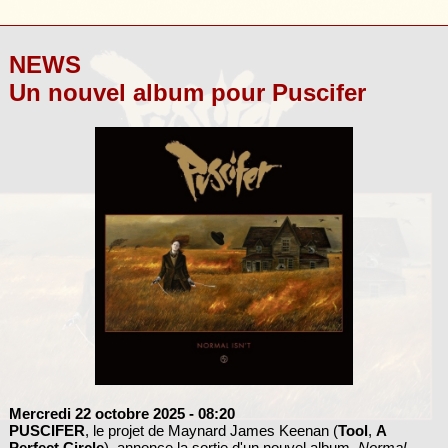
NEWS
Un nouvel album pour Puscifer
Mercredi 22 octobre 2025
- 08:20
PUSCIFER
, le projet de Maynard James Keenan (
Tool
,
A
Perfect Circle
), annonce la sortie d'un nouvel album,
Normal