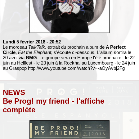
Lundi 5 février 2018
- 20:52
Le morceau
TalkTalk
, extrait du prochain album de
A Perfect
Circle
,
Eat the Elephant
, s'écoute ci-dessous. L'album sortira le
20 avril via
BMG
. Le groupe sera en Europe l'été prochain: - le 22
juin au Hellfest - le 23 juin à la Rockhal au Luxembourg - le 24 juin
au Graspop
http://www.youtube.com/watch?v=-aOyAvbj2Fg
NEWS
Be Prog! my friend - l'affiche
complète