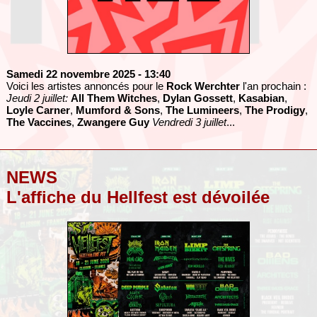
Samedi 22 novembre 2025
- 13:40
Voici les artistes annoncés pour le
Rock Werchter
l'an prochain :
Jeudi 2 juillet:
All Them Witches
,
Dylan Gossett
,
Kasabian
,
Loyle Carner
,
Mumford & Sons
,
The Lumineers
,
The Prodigy
,
The Vaccines
,
Zwangere Guy
Vendredi 3 juillet
...
NEWS
L'affiche du Hellfest est dévoilée