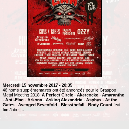
Mercredi 15 novembre 2017
- 20:35
46 noms supplémentaires ont été annoncés pour le Graspop
Metal Meeting 2018.
A Perfect Circle
-
Akercocke
-
Amaranthe
-
Anti-Flag
-
Arkona
-
Asking Alexandria
-
Asphyx
-
At the
Gates
-
Avenged Sevenfold
-
Blessthefall
-
Body Count
feat.
Ice
[/label]...