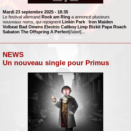
Mardi 23 septembre 2025
- 18:35
Le festival allemand
Rock am Ring
a annoncé plusieurs
nouveaux noms, qui rejoignent
Linkin Park
:
Iron Maiden
Volbeat
Bad Omens
Electric Callboy
Limp Bizkit
Papa Roach
Sabaton
The Offspring
A Perfect
[/label]...
NEWS
Un nouveau single pour Primus