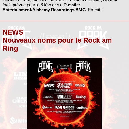
Isn’t
, prévue pour le 6 février via
Puscifer
Entertainment
/
Alchemy Recordings
/
BMG
. Extrait :
NEWS
Nouveaux noms pour le Rock am
Ring