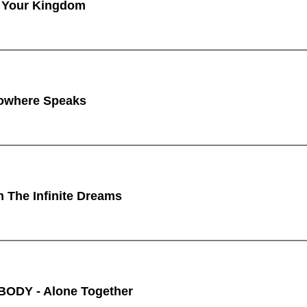
 Your Kingdom
owhere Speaks
n The Infinite Dreams
ODY - Alone Together