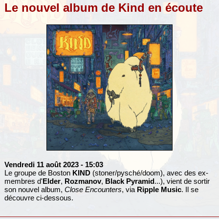
Le nouvel album de Kind en écoute
Vendredi 11 août 2023
- 15:03
Le groupe de Boston
KIND
(stoner/pysché/doom), avec des ex-
membres d'
Elder
,
Rozmanov
,
Black Pyramid
...), vient de sortir
son nouvel album,
Close Encounters
, via
Ripple Music
. Il se
découvre ci-dessous.