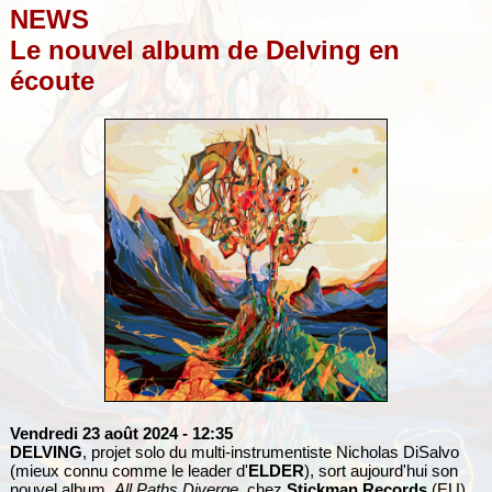
NEWS
Le nouvel album de Delving en
écoute
Vendredi 23 août 2024
- 12:35
DELVING
, projet solo du multi-instrumentiste Nicholas DiSalvo
(mieux connu comme le leader d'
ELDER
), sort aujourd'hui son
nouvel album,
All Paths Diverge
, chez
Stickman Records
(EU)